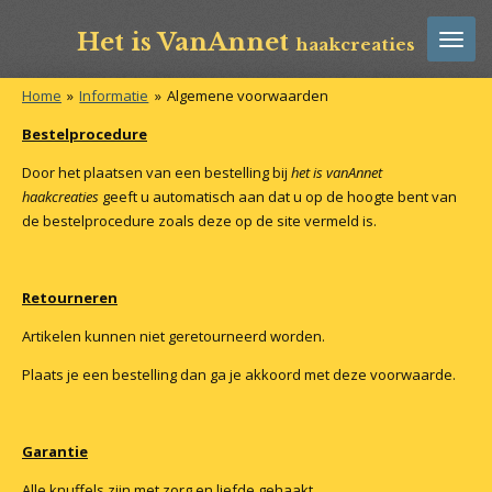
Ga
Het is VanAnnet
haakcreaties
direct
naar
de
Home
»
Informatie
»
Algemene voorwaarden
hoofdinhoud
Bestelprocedure
Door het plaatsen van een bestelling bij
het is vanAnnet
haakcreaties
geeft u automatisch aan dat u op de hoogte bent van
de bestelprocedure zoals deze op de site vermeld is.
Retourneren
Artikelen kunnen niet geretourneerd worden.
Plaats je een bestelling dan ga je akkoord met deze voorwaarde.
Garantie
Alle knuffels zijn met zorg en liefde gehaakt.